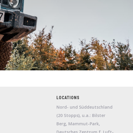
LOCATIONS
Nord- und Süddeutschland
(20 Stopps), u.a.: Bilster
Berg, Mammut-Park,
Deutsches Zentrum f. Luft-